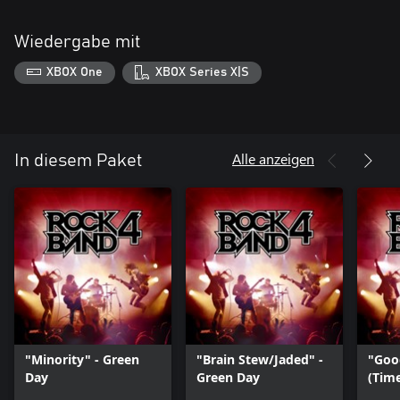
Wiedergabe mit
XBOX One
XBOX Series X|S
Alle anzeigen
In diesem Paket
"Minority" - Green
"Brain Stew/Jaded" -
"Goo
Day
Green Day
(Time
Gree