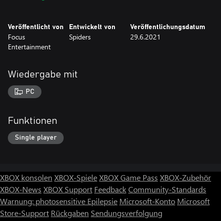
Veröffentlicht von
Entwickelt von
Veröffentlichungsdatum
Focus
Spiders
29.6.2021
Entertainment
Wiedergabe mit
PC
Funktionen
Single player
XBOX konsolen
XBOX-Spiele
XBOX Game Pass
XBOX-Zubehör
XBOX-News
XBOX Support
Feedback
Community-Standards
Warnung: photosensitive Epilepsie
Microsoft-Konto
Microsoft
Store-Support
Rückgaben
Sendungsverfolgung