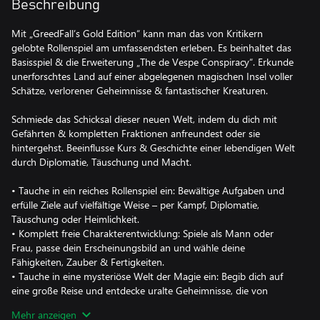
Beschreibung
Mit „GreedFall’s Gold Edition“ kann man das von Kritikern
gelobte Rollenspiel am umfassendsten erleben. Es beinhaltet das
Basisspiel & die Erweiterung „The de Vespe Conspiracy“. Erkunde
unerforschtes Land auf einer abgelegenen magischen Insel voller
Schätze, verlorener Geheimnisse & fantastischer Kreaturen.
Schmiede das Schicksal dieser neuen Welt, indem du dich mit
Gefährten & kompletten Fraktionen anfreundest oder sie
hintergehst. Beeinflusse Kurs & Geschichte einer lebendigen Welt
durch Diplomatie, Täuschung und Macht.
• Tauche in ein reiches Rollenspiel ein: Bewältige Aufgaben und
erfülle Ziele auf vielfältige Weise – per Kampf, Diplomatie,
Täuschung oder Heimlichkeit.
• Komplett freie Charakterentwicklung: Spiele als Mann oder
Frau, passe dein Erscheinungsbild an und wähle deine
Fähigkeiten, Zauber & Fertigkeiten.
• Tauche in eine mysteriöse Welt der Magie ein: Begib dich auf
eine große Reise und entdecke uralte Geheimnisse, die von
übernatürlichen Wesen bewacht werden.
Mehr anzeigen