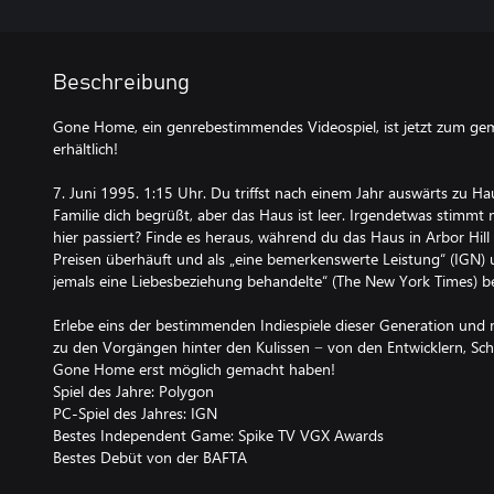
Beschreibung
Gone Home, ein genrebestimmendes Videospiel, ist jetzt zum g
erhältlich!
7. Juni 1995. 1:15 Uhr. Du triffst nach einem Jahr auswärts zu Ha
Familie dich begrüßt, aber das Haus ist leer. Irgendetwas stimmt n
hier passiert? Finde es heraus, während du das Haus in Arbor Hill
Preisen überhäuft und als „eine bemerkenswerte Leistung“ (IGN) u
jemals eine Liebesbeziehung behandelte“ (The New York Times) be
Erlebe eins der bestimmenden Indiespiele dieser Generation un
zu den Vorgängen hinter den Kulissen − von den Entwicklern, Sch
Gone Home erst möglich gemacht haben!
Spiel des Jahre: Polygon
PC-Spiel des Jahres: IGN
Bestes Independent Game: Spike TV VGX Awards
Bestes Debüt von der BAFTA