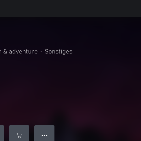
n & adventure
•
Sonstiges
● ● ●