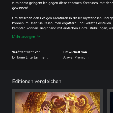
zumindest gelegentlich gegen diese enormen Kreaturen, mit denen
gewinnen!
Um zwischen den riesigen Kreaturen in dieser mysteriösen und ge
können, müssen Sie Ressourcen ergattern und Goliaths erstellen, 
kämpfen können. Beginnend mit einfachen Holzausführungen, werd
Dutzende von Goliaths aus einer Vielzahl von Materialien, wie beis
Mehr anzeigen
anderen einzigartigen Materialien, die Sie in der Welt finden, erst
individuell mit Waffen angepasst und ausgestattet werden, welche
jede Situation und die Vorlieben des Spielers geeignet sind. Robo
Veröffentlicht von
Entwickelt von
Problem lösen. Aus diesem Grund müssen Sie auch Gegenstände 
E-Home Entertainment
Alawar Premium
Unterstände und Festungen erstellen, und auswählen, auf Seiten w
Krieg ziehen wollen, der über das Land fegt.
Editionen vergleichen