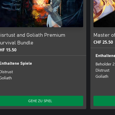
isrtust and Goliath Premium
Master of
CHF 25.50
urvival Bundle
HF 15.50
Enthaltene
Beholder 2
Enthaltene Spiele
Distrust
Distrust
Goliath
Goliath
GEHE ZU SPIEL