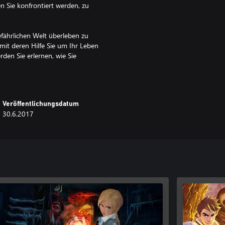
 Sie konfrontiert werden, zu
fährlichen Welt überleben zu
mit deren Hilfe Sie um Ihr Leben
en Sie erlernen, wie Sie
pielsweise Holz, Stein, Metall und
ellen können. Ihr Goliath kann
 Optionen bieten, die perfekt für
ter können jedoch nicht jedes
Veröffentlichungsdatum
und Werkzeuge herstellen,
30.6.2017
elcher Fraktionen Sie in den