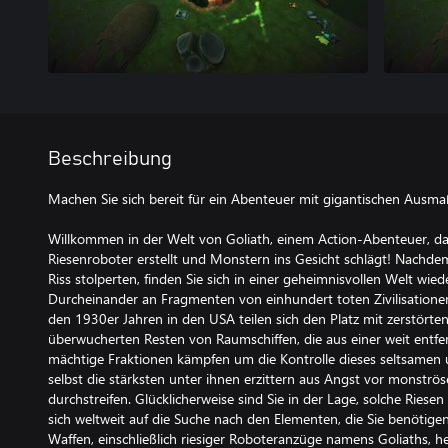
Beschreibung
Machen Sie sich bereit für ein Abenteuer mit gigantischen Ausma
Willkommen in der Welt von Goliath, einem Action-Abenteuer, da
Riesenroboter erstellt und Monstern ins Gesicht schlägt! Nachde
Riss stolperten, finden Sie sich in einer geheimnisvollen Welt wie
Durcheinander an Fragmenten von einhundert toten Zivilisatione
den 1930er Jahren in den USA teilen sich den Platz mit zerstörte
überwucherten Resten von Raumschiffen, die aus einer weit ent
mächtige Fraktionen kämpfen um die Kontrolle dieses seltsamen
selbst die stärksten unter ihnen erzittern aus Angst vor monströ
durchstreifen. Glücklicherweise sind Sie in der Lage, solche Riesen
sich weltweit auf die Suche nach den Elementen, die Sie benöti
Waffen, einschließlich riesiger Roboteranzüge namens Goliaths, her