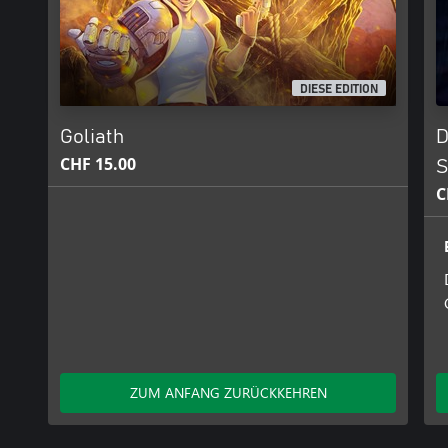
DIESE EDITION
Goliath
D
CHF 15.00
S
C
ZUM ANFANG ZURÜCKKEHREN