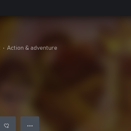
t
•
Action & adventure
● ● ●