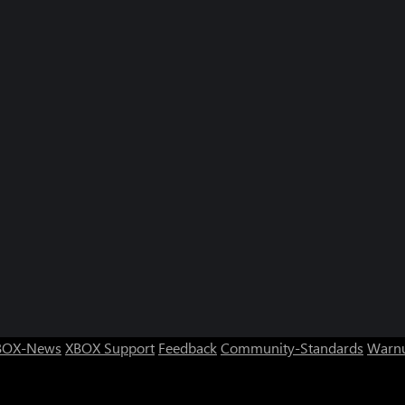
BOX-News
XBOX Support
Feedback
Community-Standards
Warnu