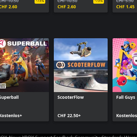
Odyssey Course
CHF 10.50
Pines Course
CHF 10.50
Forest Co
CHF 5.90
-75%
-75%
CHF 2.60
CHF 2.60
CHF 1.45
Superball
ScooterFlow
Fall Guys
Kostenlos+
CHF 22.50+
Kostenlo