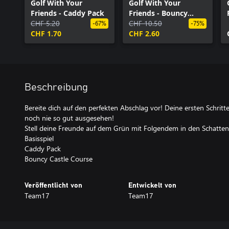
Golf With Your
Golf With Your
Friends - Caddy Pack
Friends - Bouncy
CHF 5.20
Castle Course
CHF 10.50
-67%
-75%
CHF 1.70
CHF 2.60
Beschreibung
Bereite dich auf den perfekten Abschlag vor! Deine ersten Schritt
noch nie so gut ausgesehen!
Stell deine Freunde auf dem Grün mit Folgendem in den Schatten
Basisspiel
Caddy Pack
Bouncy Castle Course
Veröffentlicht von
Entwickelt von
Team17
Team17