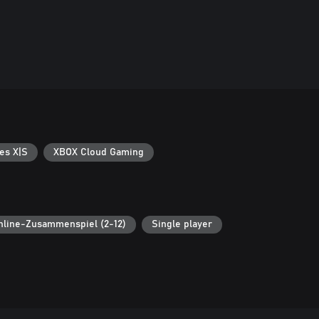
es X|S
XBOX Cloud Gaming
nline-Zusammenspiel (2-12)
Single player