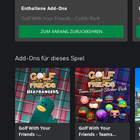
Enthaltene Add-Ons
Golf With Your Friends - Caddy Pack
Golf With Your Friends - Bouncy Castle
ZUM ANFANG ZURÜCKKEHREN
Course
Add-Ons für dieses Spiel
Golf With Your
Golf With Your
Friends -
Friends - Teams