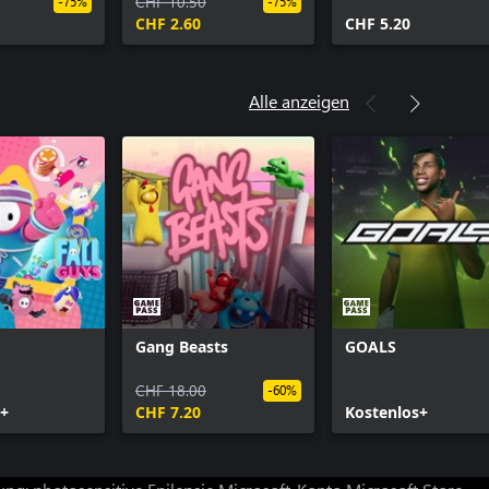
urse
Castle Course
CHF 10.50
Eagles Cosplay Pac
-75%
-75%
CHF 2.60
CHF 5.20
Alle anzeigen
Gang Beasts
GOALS
CHF 18.00
-60%
s+
CHF 7.20
Kostenlos+