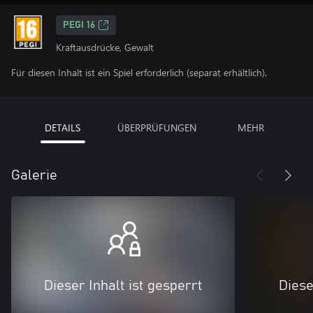
PEGI 16
Kraftausdrücke, Gewalt
Für diesen Inhalt ist ein Spiel erforderlich (separat erhältlich).
DETAILS
ÜBERPRÜFUNGEN
MEHR
Galerie
Dieser Inhalt ist gesperrt
Diese