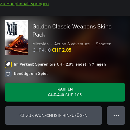
Zu Hauptinhalt springen
Golden Classic Weapons Skins
Pack
Microids
•
Action & adventure
•
Shooter
CHF 4.10
CHF 2.05
Im Verkauf: Sparen Sie CHF 2.05, endet in 7 Tagen
Benötigt ein Spiel
KAUFEN
CHF 4.10
CHF 2.05
ZUR WUNSCHLISTE HINZUFÜGEN
● ● ●