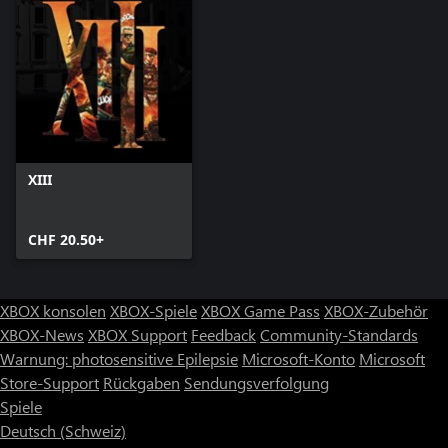
XIII
CHF 20.50+
XBOX konsolen
XBOX-Spiele
XBOX Game Pass
XBOX-Zubehör
XBOX-News
XBOX Support
Feedback
Community-Standards
Warnung: photosensitive Epilepsie
Microsoft-Konto
Microsoft
Store-Support
Rückgaben
Sendungsverfolgung
Spiele
Deutsch (Schweiz)