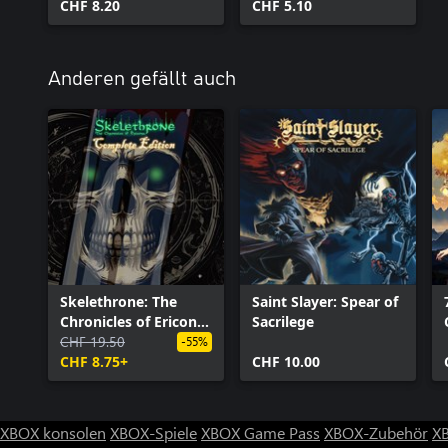
CHF 8.20
CHF 5.10
neue Level im Spiel veröffentlicht. Jedes Level wird neben den a
Gottheit enthalten.
Anderen gefällt auch
Skelethrone: The
Saint Slayer: Spear of
Chronicles of Ericona
Sacrilege
- Complete Edition
CHF 19.50
-55%
CHF 8.75+
CHF 10.00
XBOX konsolen
XBOX-Spiele
XBOX Game Pass
XBOX-Zubehör
X