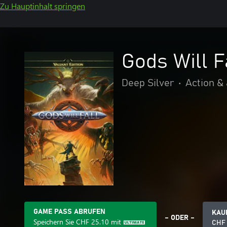
Zu Hauptinhalt springen
Gods Will Fa
Deep Silver
•
Action &
GAME PASS ABRUFEN
KAU
– ODER –
Speichern Sie
CHF 25.10
mit
CHF 