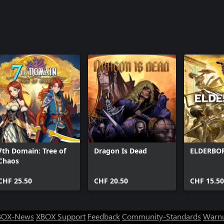
nderen Bonusinhalten eine neue
7th Domain: Tree of
Dragon Is Dead
ELDERBO
Chaos
CHF 25.50
CHF 20.50
CHF 15.50
BOX-News
XBOX Support
Feedback
Community-Standards
Warnu