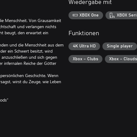
Wiedergabe mit
XBOX One
XBOX Seri
 die Menschheit. Von Grausamkeit
chtschaft und verlangen nichts
ht beugt, den erwartet ein
Funktionen
winden und die Menschheit aus dem
4K Ultra HD
Single player
der ein Schwert besitzt, wird
 anzuschließen und sich gegen
Xbox – Clubs
Xbox – Clouds
r infernalen Reiche der Götter
er persönlichen Geschichte. Wenn
sagst, wirst du Zeuge, wie Leben
Gods“
unbekannten Höllenfahrten mit
auf die Probe stellen.