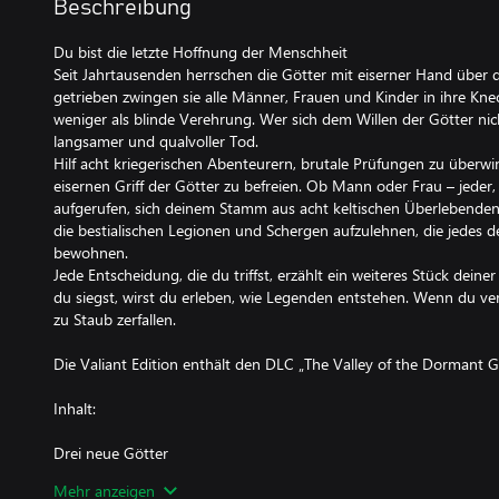
Beschreibung
Du bist die letzte Hoffnung der Menschheit
Seit Jahrtausenden herrschen die Götter mit eiserner Hand über
getrieben zwingen sie alle Männer, Frauen und Kinder in ihre Kne
weniger als blinde Verehrung. Wer sich dem Willen der Götter nic
langsamer und qualvoller Tod.
Hilf acht kriegerischen Abenteurern, brutale Prüfungen zu über
eisernen Griff der Götter zu befreien. Ob Mann oder Frau – jeder, 
aufgerufen, sich deinem Stamm aus acht keltischen Überlebenden
die bestialischen Legionen und Schergen aufzulehnen, die jedes de
bewohnen.
Jede Entscheidung, die du triffst, erzählt ein weiteres Stück dein
du siegst, wirst du erleben, wie Legenden entstehen. Wenn du ver
zu Staub zerfallen.
Die Valiant Edition enthält den DLC „The Valley of the Dormant 
Inhalt:
Drei neue Götter
Kämpfe dich durch drei neue infernale Götterreiche. Jede dieser 
Mehr anzeigen
grässlichen Schergenschwärmen wird dich auf schmerzhafte Weise 