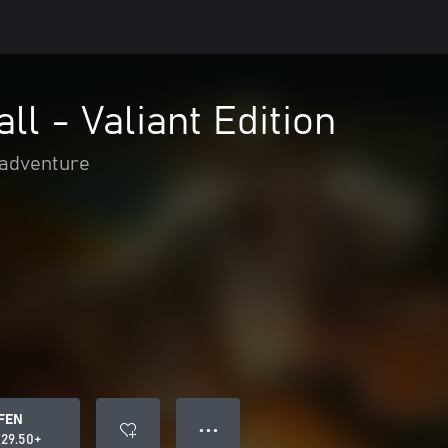
ll - Valiant Edition
 adventure
FEN
● ● ●
29.50+