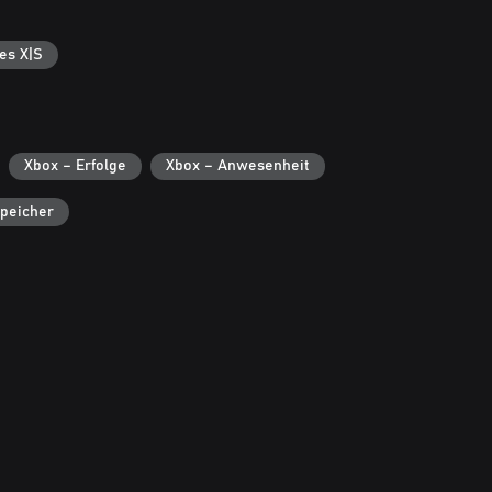
es X|S
Xbox – Erfolge
Xbox – Anwesenheit
peicher