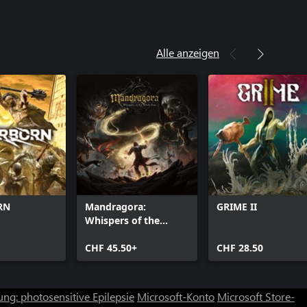
Alle anzeigen
RN
Mandragora:
GRIME II
Whispers of the
Witch Tree
CHF 45.50+
CHF 28.50
ng: photosensitive Epilepsie
Microsoft-Konto
Microsoft Store-