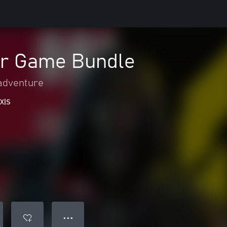
r Game Bundle
adventure
 X|S
● ● ●