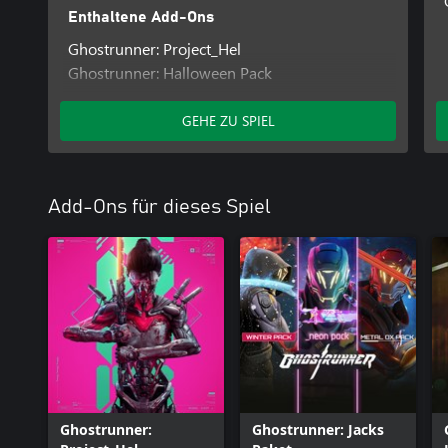
Enthaltene Add-Ons
Ghostrunner: Project_Hel
Ghostrunner: Halloween Pack
Ghostrunner: Metall-Ochsen-Pack
Ghostrunner: Neon-Pack
GEHE ZU SPIEL
Ghostrunner: Winterpaket
Add-Ons für dieses Spiel
Ghostrunner:
Ghostrunner: Jacks