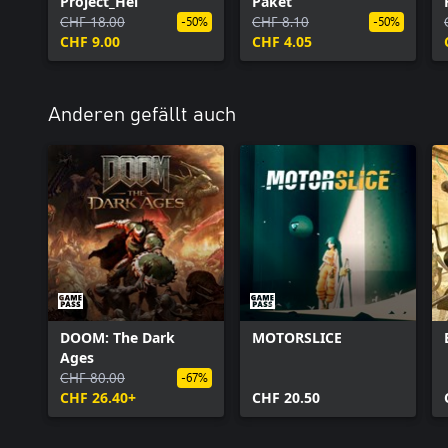
Project_Hel
Paket
CHF 18.00
CHF 8.10
-50%
-50%
CHF 9.00
CHF 4.05
Anderen gefällt auch
DOOM: The Dark
MOTORSLICE
Ages
CHF 80.00
-67%
CHF 26.40+
CHF 20.50