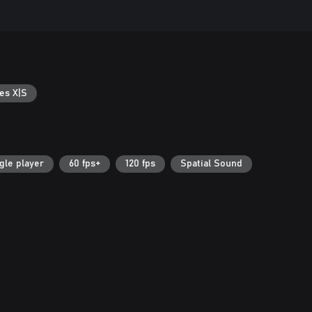
es X|S
gle player
60 fps+
120 fps
Spatial Sound