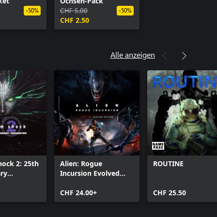
ket
Ochsen-Pack
CHF 5.00
-50%
-50%
CHF 2.50
Alle anzeigen
ock 2: 25th
Alien: Rogue
ROUTINE
ry
Incursion Evolved
Edition
CHF 24.00+
CHF 25.50