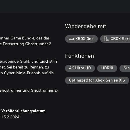
Wiedergabe mit
runner Game Bundle, das das
XBOX One
XBOX Seri
de Fortsetzung Ghostrunner 2
Funktionen
raubende Grafik und tauchst in
et. Sei bereit zu Rennen, zu
4K Ultra HD
HDR10
Sin
n Cyber-Ninja-Erlebnis auf die
Optimized for Xbox Series X|S
. Ghostrunner und Ghostrunner 2-
Veröffentlichungsdatum
15.2.2024