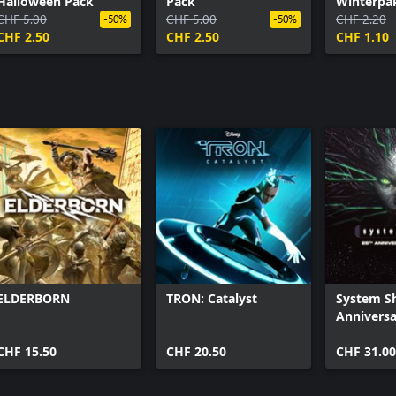
Halloween Pack
Pack
Winterpa
CHF 5.00
CHF 5.00
CHF 2.20
-50%
-50%
CHF 2.50
CHF 2.50
CHF 1.10
ELDERBORN
TRON: Catalyst
System Sh
Anniversa
Remaster
CHF 15.50
CHF 20.50
CHF 31.00