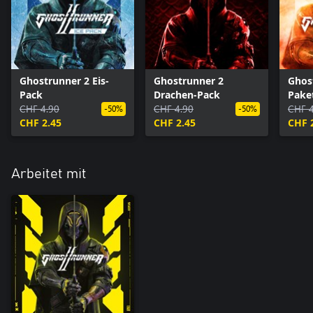
Ghostrunner 2 Eis-
Ghostrunner 2
Ghos
Pack
Drachen-Pack
Pake
CHF 4.90
CHF 4.90
CHF 4
-50%
-50%
CHF 2.45
CHF 2.45
CHF 
Arbeitet mit