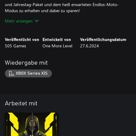
und Jahrestag-Paket und dem heiß erwarteten Endlos-Moto-
Modus zu erhalten und dabei zu sparen!
Mehr anzeigen
Blut Wird Fließen!
*Ghostrunner 2 (Spiel) ist nicht enthalten. Das Hitze-Paket ist im
Veröffentlicht von
Entwickelt von
Veröffentlichungsdatum
Ghostrunner 2 Season Pass enthalten. Der Ghostrunner 2 Saison
505 Games
One More Level
27.6.2024
Pass ist in der Ghostrunner 2 Brutal Edition enthalten.
Wiedergabe mit
XBOX Series X|S
Arbeitet mit