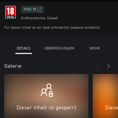
PEGI 18
Kraftausdrücke, Gewalt
Für diesen Inhalt ist ein Spiel erforderlich (separat erhältlich).
DETAILS
ÜBERPRÜFUNGEN
MEHR
Galerie
Dieser Inhalt ist gesperrt
Diese