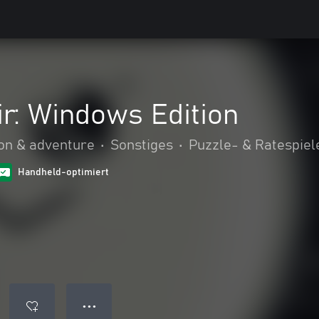
r: Windows Edition
on & adventure
•
Sonstiges
•
Puzzle- & Ratespiel
Handheld-optimiert
● ● ●