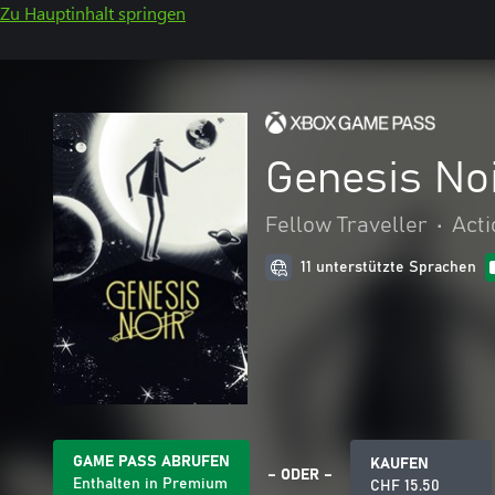
Zu Hauptinhalt springen
Genesis Noi
Fellow Traveller
•
Acti
11 unterstützte Sprachen
GAME PASS ABRUFEN
KAUFEN
– ODER –
Enthalten in Premium
CHF 15.50