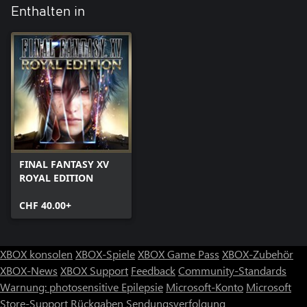
Enthalten in
FINAL FANTASY XV
ROYAL EDITION
CHF 40.00+
XBOX konsolen
XBOX-Spiele
XBOX Game Pass
XBOX-Zubehör
XBOX-News
XBOX Support
Feedback
Community-Standards
Warnung: photosensitive Epilepsie
Microsoft-Konto
Microsoft
Store-Support
Rückgaben
Sendungsverfolgung