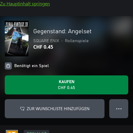
Zu Hauptinhalt springen
Gegenstand: Angelset
SQUARE ENIX
•
Rollenspiele
CHF 0.45
Benötigt ein Spiel
KAUFEN
CHF 0.45
ZUR WUNSCHLISTE HINZUFÜGEN
● ● ●