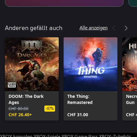
Alle anzeigen
Anderen gefällt auch
DOOM: The Dark
The Thing:
Necr
Ages
Remastered
Gun
CHF 80.00
-67%
CHF 26.40+
CHF 31.00
CHF 
XBOX konsolen
XBOX-Spiele
XBOX Game Pass
XBOX-Zubehör