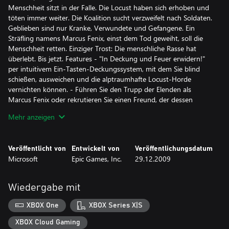
Menschheit sitzt in der Falle. Die Locust haben sich erhoben und
töten immer weiter. Die Koalition sucht verzweifelt nach Soldaten.
Geblieben sind nur Kranke, Verwundete und Gefangene. Ein
Sträfling namens Marcus Fenix, einst dem Tod geweiht, soll die
Menschheit retten. Einziger Trost: Die menschliche Rasse hat
überlebt. Bis jetzt. Features - "In Deckung und Feuer erwidern!"
per intuitivem Ein-Tasten-Deckungssystem, mit dem Sie blind
schießen, ausweichen und die alptraumhafte Locust-Horde
vernichten können. - Führen Sie den Trupp der Elenden als
Marcus Fenix oder rekrutieren Sie einen Freund, der dessen
Kameraden Dominic Santiago spielt, um diese Herausforderung
Mehr anzeigen
im Team zu bewältigen - on- oder offline. - Dominieren Sie online
im Multiplayer-Kampf Menschen gegen Locust. Eliminieren Sie
gefallene Feinde mit einem Kopftritt oder zücken Sie Ihr Für
Veröffentlicht von
Entwickelt von
Veröffentlichungsdatum
diesen Inhalt gibt es keine Rückerstattung. Weitere
Microsoft
Epic Games, Inc.
29.12.2009
Informationen finden Sie unter www.xbox.com/live/accounts.
Wiedergabe mit
XBOX One
XBOX Series X|S
XBOX Cloud Gaming