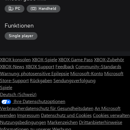
PC
Handheld
Funktionen
Single player
XBOX konsolen
XBOX-Spiele
XBOX Game Pass
XBOX-Zubehör
XBOX-News
XBOX Support
Feedback
Community-Standards
Warnung: photosensitive Epilepsie
Microsoft-Konto
Microsoft
Store-Support
Rückgaben
Sendungsverfolgung
Spiele
Deutsch (Schweiz)
Ihre Datenschutzoptionen
Verbraucherdatenschutz für Gesundheitsdaten
An Microsoft
wenden
Impressum
Datenschutz und Cookies
Cookies verwalten
Nutzungsbedingungen
Markenzeichen
Drittanbieterhinweise
Informationen zu unserer Werbung