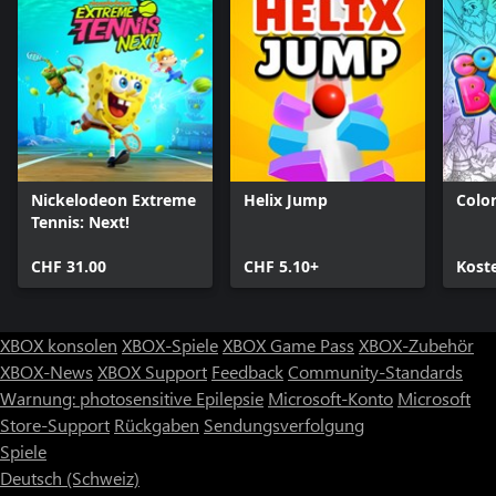
Nickelodeon Extreme
Helix Jump
Colo
Tennis: Next!
CHF 31.00
CHF 5.10+
Kost
XBOX konsolen
XBOX-Spiele
XBOX Game Pass
XBOX-Zubehör
XBOX-News
XBOX Support
Feedback
Community-Standards
Warnung: photosensitive Epilepsie
Microsoft-Konto
Microsoft
Store-Support
Rückgaben
Sendungsverfolgung
Spiele
Deutsch (Schweiz)