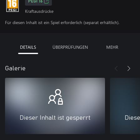
PEGI 16
Kraftausdrücke
Für diesen Inhalt ist ein Spiel erforderlich (separat erhältlich).
DETAILS
ÜBERPRÜFUNGEN
MEHR
Galerie
Dieser Inhalt ist gesperrt
Diese