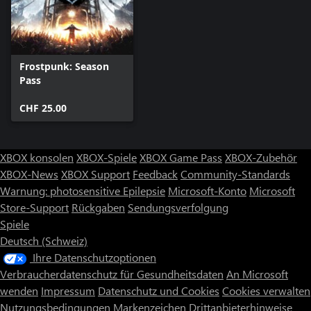
Frostpunk: Season
Pass
CHF 25.00
XBOX konsolen
XBOX-Spiele
XBOX Game Pass
XBOX-Zubehör
XBOX-News
XBOX Support
Feedback
Community-Standards
Warnung: photosensitive Epilepsie
Microsoft-Konto
Microsoft
Store-Support
Rückgaben
Sendungsverfolgung
Spiele
Deutsch (Schweiz)
Ihre Datenschutzoptionen
Verbraucherdatenschutz für Gesundheitsdaten
An Microsoft
wenden
Impressum
Datenschutz und Cookies
Cookies verwalten
Nutzungsbedingungen
Markenzeichen
Drittanbieterhinweise