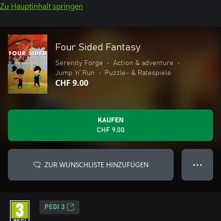
Zu Hauptinhalt springen
Four Sided Fantasy
Serenity Forge
•
Action & adventure
•
Jump ’n’ Run
•
Puzzle- & Ratespiele
CHF 9.00
KAUFEN
CHF 9.00
ZUR WUNSCHLISTE HINZUFÜGEN
● ● ●
PEGI 3