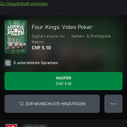
Zu Hauptinhalt springen
Four Kings: Video Poker
Digital Leisure Inc.
•
Karten- & Brettspiele
•
Kasino
CHF 5.10
5 unterstützte Sprachen
KAUFEN
CHF 5.10
ZUR WUNSCHLISTE HINZUFÜGEN
● ● ●