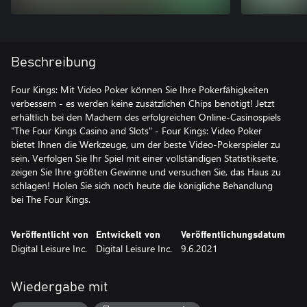
Beschreibung
Four Kings: Mit Video Poker können Sie Ihre Pokerfähigkeiten
verbessern - es werden keine zusätzlichen Chips benötigt! Jetzt
erhältlich bei den Machern des erfolgreichen Online-Casinospiels
"The Four Kings Casino and Slots" - Four Kings: Video Poker
bietet Ihnen die Werkzeuge, um der beste Video-Pokerspieler zu
sein. Verfolgen Sie Ihr Spiel mit einer vollständigen Statistikseite,
zeigen Sie Ihre größten Gewinne und versuchen Sie, das Haus zu
schlagen! Holen Sie sich noch heute die königliche Behandlung
bei The Four Kings.
Veröffentlicht von
Entwickelt von
Veröffentlichungsdatum
Digital Leisure Inc.
Digital Leisure Inc.
9.6.2021
Wiedergabe mit