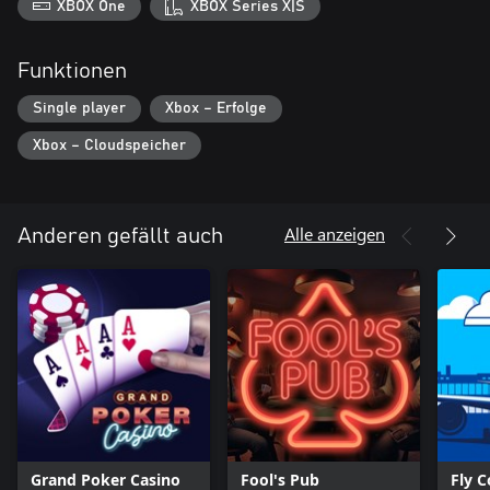
XBOX One
XBOX Series X|S
Funktionen
Single player
Xbox – Erfolge
Xbox – Cloudspeicher
Alle anzeigen
Anderen gefällt auch
Grand Poker Casino
Fool's Pub
Fly C