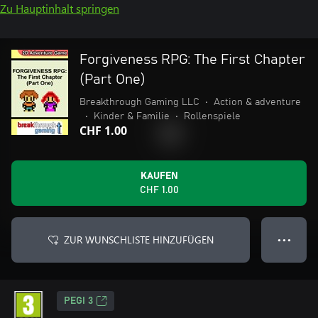
Zu Hauptinhalt springen
Forgiveness RPG: The First Chapter
(Part One)
Breakthrough Gaming LLC
•
Action & adventure
•
Kinder & Familie
•
Rollenspiele
CHF 1.00
KAUFEN
CHF 1.00
ZUR WUNSCHLISTE HINZUFÜGEN
● ● ●
PEGI 3