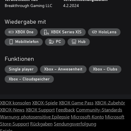
Breakthrough Gaming LLC
4.2.2024
Wiedergabe mit
XBOX One
XBOX Series X|S
HoloLens
Mobiltelefon
PC
Hub
Funktionen
Single player
Xbox – Anwesenheit
Xbox – Clubs
Xbox – Cloudspeicher
XBOX konsolen
XBOX-Spiele
XBOX Game Pass
XBOX-Zubehör
XBOX-News
XBOX Support
Feedback
Community-Standards
Warnung: photosensitive Epilepsie
Microsoft-Konto
Microsoft
Store-Support
Rückgaben
Sendungsverfolgung
Spiele