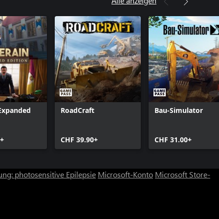
Alle anzeigen
 Expanded
RoadCraft
Bau-Simulator
5+
CHF 39.90+
CHF 31.00+
ng: photosensitive Epilepsie
Microsoft-Konto
Microsoft Store-