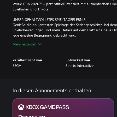
World Cup 2026™ – jetzt offiziell lizenziert mit authentischen Üb
Spielbällen und Trikots.
UNSER GEHALTVOLLSTES SPIELTAGERLEBNIS
Genieße die opulentesten Spieltage der Seriengeschichte, bei de
Spielerbewegungen und mehr Details auf dem Platz eine neue Di
jede einzelne Begegnung gebracht wird.
Spüre das Adrenalin eines engen Dribblings, eines zentimetergen
Mehr anzeigen
unvergesslichen Titelgewinns in der letzten Sekunde dank neue
volumetrischer Animationen.
Veröffentlicht von
Entwickelt von
DIE PREMIER LEAGUE KOMMT INS SPIEL
SEGA
Sports Interactive
Stell dich dank des Debüts der Premier League – samt komplett li
Trikots und offiziellen Spielerfotos – dem Wettbewerb auf dem Ol
Während du vom besten Platz im Haus aus in einem immersiven 
Preis im heimischen Fußball kämpfst, erreicht die Authentizität n
In diesen Abonnements enthalten
TAKTISCHE INNOVATIONEN
Übe dank der Einführung von getrennten Formationen bei eigene
beispiellose Kontrolle darüber aus, wie dein Team in jedem Bereich 
Neu definierte Spielerrollen und eine dynamische Visualisierung, di
verschiedenen Szenarien entwickelt, bringen deine Spielvorbereit
Premium