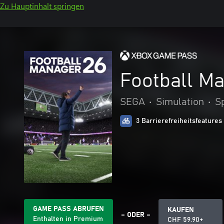
Zu Hauptinhalt springen
Football M
SEGA
•
Simulation
•
S
3 Barrierefreiheitsfeatures
GAME PASS ABRUFEN
KAUFEN
– ODER –
Enthalten in Premium
CHF 59.90+