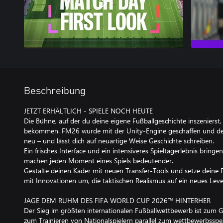
Beschreibung
JETZT ERHÄLTLICH - SPIELE NOCH HEUTE
Die Bühne, auf der du deine eigene Fußballgeschichte inszeniers
bekommen. FM26 wurde mit der Unity-Engine geschaffen und defi
neu – und lässt dich auf neuartige Weise Geschichte schreiben.
Ein frisches Interface und ein intensiveres Spieltagerlebnis bring
machen jeden Moment eines Spiels bedeutender.
Gestalte deinen Kader mit neuen Transfer-Tools und setze deine F
mit Innovationen um, die taktischen Realismus auf ein neues Leve
JAGE DEM RUHM DES FIFA WORLD CUP 2026™ HINTERHER
Der Sieg im größten internationalen Fußballwettbewerb ist zum G
zum Trainieren von Nationalspielern parallel zum wettbewerbsspez