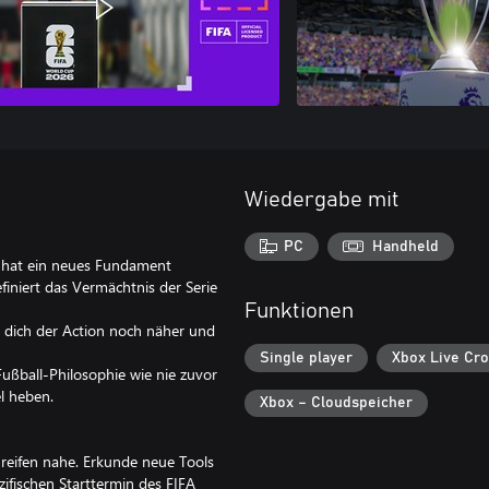
Wiedergabe mit
PC
Handheld
t, hat ein neues Fundament
niert das Vermächtnis der Serie
Funktionen
en dich der Action noch näher und
Single player
Xbox Live Cro
ußball-Philosophie wie nie zuvor
l heben.
Xbox – Cloudspeicher
reifen nahe. Erkunde neue Tools
ifischen Starttermin des FIFA