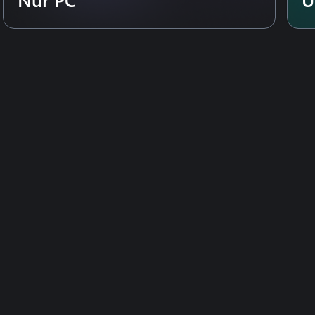
odernen Manager, verändert das
ei das neue Portal dein Tor zur
sezeichen dein Spiel auf deine
neue FMPedia-Glossar mehr über
 Frauenfußball, der sich nahtlos
n's Super League und der National
ue Talente darauf, von dir
 Saison um Saison auf kluge
rung und erhalte mit Pitch-
as dir eine gezieltere Kontrolle