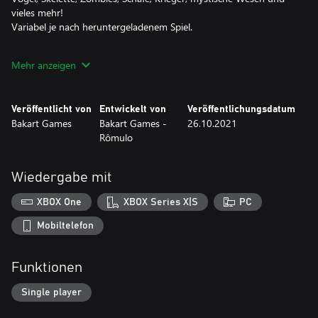
vieles mehr!
Variabel je nach heruntergeladenem Spiel.
Bestes Casual-Game des Jahres!
Mehr anzeigen
Das Spiel genießen!
Veröffentlicht von
Entwickelt von
Veröffentlichungsdatum
Bakart Games
Bakart Games -
26.10.2021
Rômulo
Wiedergabe mit
XBOX One
XBOX Series X|S
PC
Mobiltelefon
Funktionen
Single player