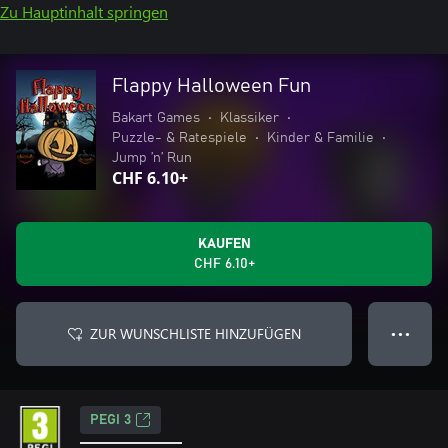
Zu Hauptinhalt springen
Flappy Halloween Fun
Bakart Games
•
Klassiker
•
Puzzle- & Ratespiele
•
Kinder & Familie
•
Jump ’n’ Run
CHF 6.10+
KAUFEN
CHF 6.10+
ZUR WUNSCHLISTE HINZUFÜGEN
● ● ●
PEGI 3