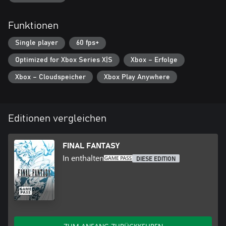
■Verbessertes Gameplay!
・Enthält eine modernisierte Benutzeroberfläche, Autokampf-
Funktionen
Optionen und mehr.
・Wechsle zwischen zwei Soundtrack-Versionen: der Version, die
Single player
60 fps+
speziell für die Pixel-Remaster-Version neu arrangiert wurde, und
der Originalversion mit ihren nostalgischen Klängen.
Optimized for Xbox Series X|S
Xbox – Erfolge
・Du kannst jetzt auch zwischen verschiedenen Schriftarten
wechseln: Zur Auswahl stehen die Standardschrift und eine
Xbox – Cloudspeicher
Xbox Play Anywhere
pixelbasierte Schriftart, die die Atmosphäre des Originalspiels
widerspiegelt.
・Zusätzliche Boost-Funktionen zur Erweiterung der Gameplay-
Optionen, darunter eine Funktion zum Ausschalten von
Editionen vergleichen
Zufallskämpfen und zur Anpassung von
Erfahrungsmultiplikatoren zwischen 0 und 4.
・Tauche mit zusätzlichen Extras wie der Monsterfibel, der Galerie
FINAL FANTASY
mit Illustrationen und der Musikbox in die Welt des Spiels ein.
In enthalten
DIESE EDITION
* Diese Remaster-Fassung basiert auf dem Originalspiel „FINAL
FANTASY“, das 1987 veröffentlicht wurde. Features und/oder
Inhalte können sich von zuvor erneut veröffentlichten Versionen
des Spiels unterscheiden.