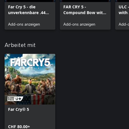
Far Cry 5 - die
FAR CRY 5 -
ULC 
unverkennbare .44
Compound Bow with
with 
Magnum-Pistole
Big Game Hunter
Add-ons anzeigen
Skin
Add-ons anzeigen
Add-o
Arbeitet mit
Far Cry® 5
CHF 80.00+