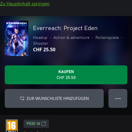
Zu Hauptinhalt springen
Everreach: Project Eden
Headup
•
Action & adventure
•
Rollenspiele
•
Shooter
CHF 25.50
KAUFEN
CHF 25.50
ZUR WUNSCHLISTE HINZUFÜGEN
● ● ●
PEGI 16