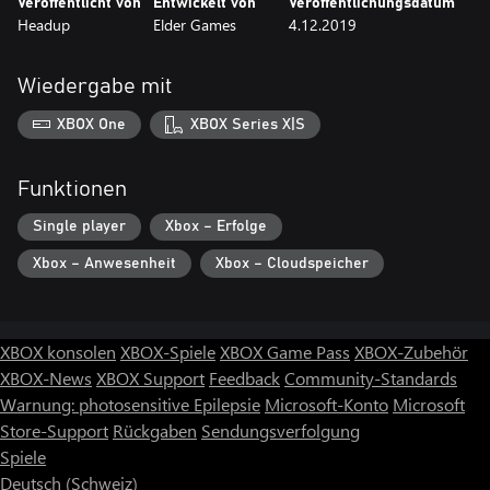
Veröffentlicht von
Entwickelt von
Veröffentlichungsdatum
Headup
Elder Games
4.12.2019
Wiedergabe mit
XBOX One
XBOX Series X|S
Funktionen
Single player
Xbox – Erfolge
Xbox – Anwesenheit
Xbox – Cloudspeicher
XBOX konsolen
XBOX-Spiele
XBOX Game Pass
XBOX-Zubehör
XBOX-News
XBOX Support
Feedback
Community-Standards
Warnung: photosensitive Epilepsie
Microsoft-Konto
Microsoft
Store-Support
Rückgaben
Sendungsverfolgung
Spiele
Deutsch (Schweiz)