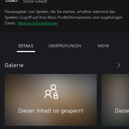
Starke Gewalt
Herausgeber von Spielen, die Sie starten, erhalten während des
Spielens Zugriff auf Ihre Xbox-Profilinformationen und zugehörigen
Daten.
Weitere Informationen
DETAILS
ÜBERPRÜFUNGEN
MEHR
Galerie
Dieser Inhalt ist gesperrt
Diese