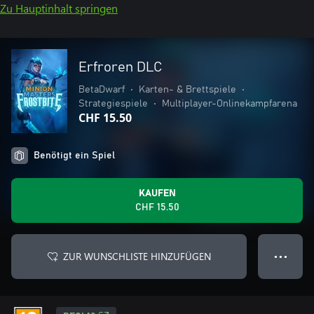
Zu Hauptinhalt springen
Erfroren DLC
BetaDwarf
•
Karten- & Brettspiele
•
Strategiespiele
•
Multiplayer-Onlinekampfarena
CHF 15.50
Benötigt ein Spiel
KAUFEN
CHF 15.50
ZUR WUNSCHLISTE HINZUFÜGEN
● ● ●