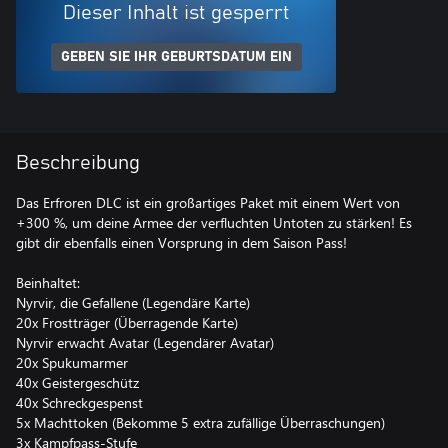
Dieser Inhalt ist gesperrt
GEBEN SIE IHR GEBURTSDATUM EIN
Beschreibung
Das Erfroren DLC ist ein großartiges Paket mit einem Wert von
+300 %, um deine Armee der verfluchten Untoten zu stärken! Es
gibt dir ebenfalls einen Vorsprung in dem Saison Pass!
Beinhaltet:
Nyrvir, die Gefallene (Legendäre Karte)
20x Frostträger (Überragende Karte)
Nyrvir erwacht Avatar (Legendärer Avatar)
20x Spukumarmer
40x Geistergeschütz
40x Schreckgespenst
5x Machttoken (Bekomme 5 extra zufällige Überraschungen)
3x Kampfpass-Stufe