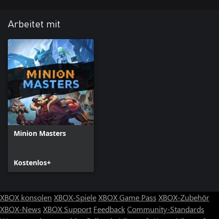
Arbeitet mit
Minion Masters
Kostenlos+
XBOX konsolen
XBOX-Spiele
XBOX Game Pass
XBOX-Zubehör
XBOX-News
XBOX Support
Feedback
Community-Standards