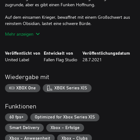
zugrunde, aber es gibt einen Funken Hoffnung.
Auf dem einsamen Krieger, bewaffnet mit einem Großschwert aus
reinstem Obsidian, lastet eine schwere Bürde.
Mehr anzeigen
Herausfordernde Kämpfe:
Es warten schnelle Kämpfe im „Souls“-Stil, bei denen jeder
Veröffentlicht von
Entwickelt von
Veröffentlichungsdatum
Moment zählt. Doch das Glück begünstigt die Mutigen, und der
United Label
Fallen Flag Studio
28.7.2021
Sieg über die alten Götter kann dem Spieler Kräfte verleihen, die
jenseits der sterblichen Vorstellungskraft liegen.
Wiedergabe mit
Boss-Rush-Brutalität:
XBOX One
XBOX Series X|S
In Eldest Souls dreht sich alles um die härtesten und fesselndsten
Kämpfe – die Bosse! Jeder alte Gott stellt eine neue und
einzigartige Herausforderung für den Spieler dar, die es zu
Funktionen
überwinden gilt ... Und für diejenigen, die triumphieren, gibt es
angemessene Belohnungen!
60 fps+
Optimized for Xbox Series X|S
Smart Delivery
Xbox – Erfolge
Ein uraltes Königreich:
Xbox – Anwesenheit
Xbox – Clubs