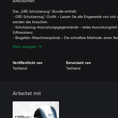
aufzuräumen!
Das „GRE-Schutzanzug“-Bundle enthält:
- GRE-Schutzanzug“-Outfit – Lassen Sie alle Eingeweide von sich a
werden das brauchen.
- Schutzanzug-Ausrüstungsgegenstände – Jedes Ausrüstungsteil v
Giftresistenz.
- Biogefahr-Maschinenpistole – Die schnellste Methode, einen B
steigt bis zum Nachladen mit jedem Kill.
Mehr anzeigen
- Knochenaxt – Feuerwaffen machen ja Spaß, aber manchmal ist e
Hacke deinen Feinden mit dieser treuen Axt die Gliedmaßen ab! 
trägst.
Veröffentlicht von
Entwickelt von
- GRE-Marken-Talisman – Die GRE sammeln Infizierten-Trophäen 
Techland
Techland
Talismans bekommst auch du welche – je nachdem, um wie viele
hast.
- GRE-Enterhaken – Ob Zombie oder nicht, damit lässt du niem
- Toxischer Gleitschirm – Bei diesem Anblick verschwindet jeder 
- 500 DL Points – Gib sie im In-Game-Shop aus!
Arbeitet mit