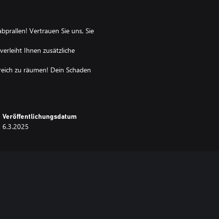
bprallen! Vertrauen Sie uns, Sie
erleiht Ihnen zusätzliche
ereich zu räumen! Dein Schaden
s besser, ganz nah ranzugehen.
Gut, dass du einen Schutzanzug
Veröffentlichungsdatum
und durch das Zerlegen dieses
6.3.2025
 Zombies du dich „gekümmert“
anden entkommen.
Feind aus deinem Landebereich.