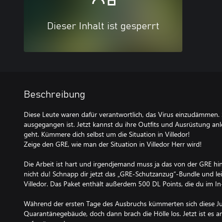
Dieser Inhalt ist gesperrt
Beschreibung
Diese Leute waren dafür verantwortlich, das Virus einzudämmen. S
ausgegangen ist. Jetzt kannst du ihre Outfits und Ausrüstung anle
geht. Kümmere dich selbst um die Situation in Villedor!
Zeige den GRE, wie man der Situation in Villedor Herr wird!
Die Arbeit ist hart und irgendjemand muss ja das von der GRE hi
nicht du! Schnapp dir jetzt das „GRE-Schutzanzug“-Bundle und lei
Villedor. Das Paket enthält außerdem 500 DL Points, die du im
Während der ersten Tage des Ausbruchs kümmerten sich diese J
Quarantänegebäude, doch dann brach die Hölle los. Jetzt ist es an 