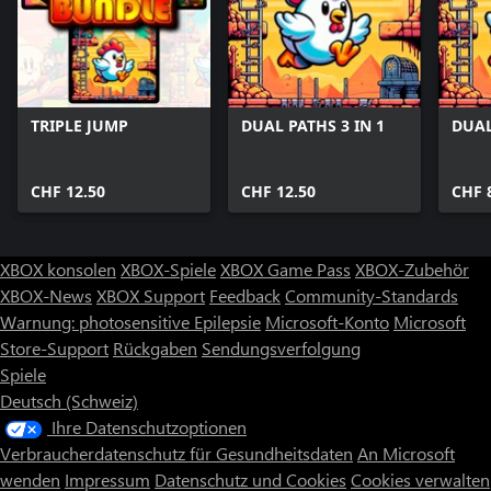
TRIPLE JUMP
DUAL PATHS 3 IN 1
DUAL
CHF 12.50
CHF 12.50
CHF 
XBOX konsolen
XBOX-Spiele
XBOX Game Pass
XBOX-Zubehör
XBOX-News
XBOX Support
Feedback
Community-Standards
Warnung: photosensitive Epilepsie
Microsoft-Konto
Microsoft
Store-Support
Rückgaben
Sendungsverfolgung
Spiele
Deutsch (Schweiz)
Ihre Datenschutzoptionen
Verbraucherdatenschutz für Gesundheitsdaten
An Microsoft
wenden
Impressum
Datenschutz und Cookies
Cookies verwalten