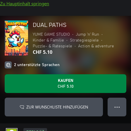
Zu Hauptinhalt springen
DUAL PATHS
YUME GAME STUDIO
•
Jump ’n’ Run
•
Kinder & Familie
•
Strategiespiele
•
Puzzle- & Ratespiele
•
Action & adventure
CHF 5.10
2 unterstützte Sprachen
KAUFEN
CHF 5.10
ZUR WUNSCHLISTE HINZUFÜGEN
● ● ●