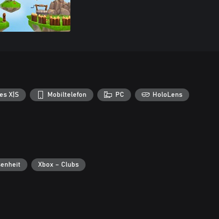
es X|S
Mobiltelefon
PC
HoloLens
enheit
Xbox – Clubs