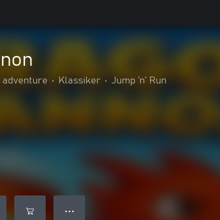
nnon
& adventure
•
Klassiker
•
Jump ’n’ Run
● ● ●