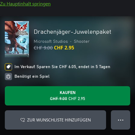
Zu Hauptinhalt springen
Drachenjäger-Juwelenpaket
Microsoft Studios
•
Shooter
CHF 9.00
CHF 2.95
Im Verkauf: Sparen Sie CHF 6.05, endet in 5 Tagen
Benötigt ein Spiel
KAUFEN
CHF 9.00
CHF 2.95
ZUR WUNSCHLISTE HINZUFÜGEN
● ● ●