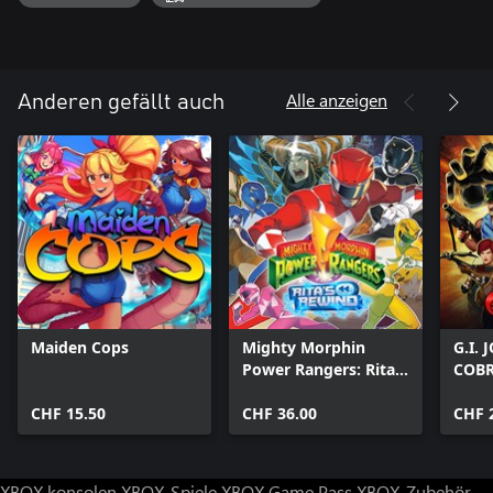
Alle anzeigen
Anderen gefällt auch
Maiden Cops
Mighty Morphin
G.I.
Power Rangers: Rita's
COB
Rewind
CHF 15.50
CHF 36.00
CHF 
XBOX konsolen
XBOX-Spiele
XBOX Game Pass
XBOX-Zubehör