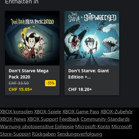
Enthalten in
Don't Starve Mega
Don't Starve: Giant
Pack 2020
Edition +
CHF 33.50
Shipwrecked
-55%
CHF 15.05+
Expansion
CHF 18.20+
XBOX konsolen
XBOX-Spiele
XBOX Game Pass
XBOX-Zubehör
XBOX-News
XBOX Support
Feedback
Community-Standards
Warnung: photosensitive Epilepsie
Microsoft-Konto
Microsoft
Store-Support
Rückgaben
Sendungsverfolgung