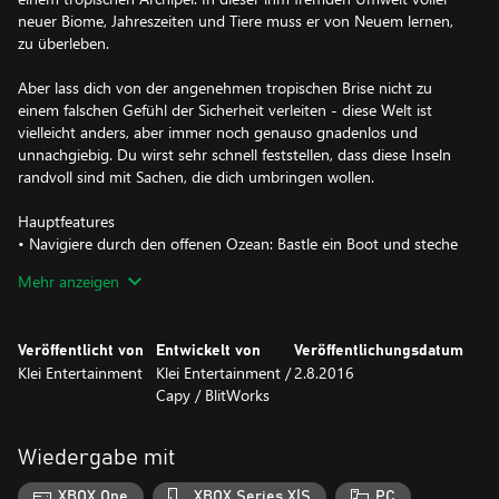
neuer Biome, Jahreszeiten und Tiere muss er von Neuem lernen,
zu überleben.
Aber lass dich von der angenehmen tropischen Brise nicht zu
einem falschen Gefühl der Sicherheit verleiten - diese Welt ist
vielleicht anders, aber immer noch genauso gnadenlos und
unnachgiebig. Du wirst sehr schnell feststellen, dass diese Inseln
randvoll sind mit Sachen, die dich umbringen wollen.
Hauptfeatures
• Navigiere durch den offenen Ozean: Bastle ein Boot und steche
auf der Suche nach Abenteuer in die hohe See!
Mehr anzeigen
• Erkunde eine völlig neue Welt: Die gesamte Welt ist anders.
Erforsche neue Biome voller neuer Ressourcen. Suche nach neuen
Nahrungsquellen. Lauf um dein Leben, während jede Menge
Veröffentlicht von
Entwickelt von
Veröffentlichungsdatum
neuer Wesen dich verfolgen.
Klei Entertainment
Klei Entertainment /
2.8.2016
• Bestehe neue Jahreszeiten: Von den Tropen inspirierte
Capy / BlitWorks
Jahreszeiten werden ihr Bestes geben, um dich zu töten.
• Verwende neue Rezepte: Baue eine Reihe neuer Gadgets, die dir
beim Überleben auf diesen rauen Inseln helfen.
Wiedergabe mit
XBOX One
XBOX Series X|S
PC