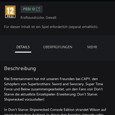
PEGI 12
Kraftausdrücke, Gewalt
Für diesen Inhalt ist ein Spiel erforderlich (separat erhältlich).
DETAILS
ÜBERPRÜFUNGEN
MEHR
Beschreibung
Klei Entertainment hat mit unseren Freunden bei CAPY, den
Schöpfern von Superbrothers: Sword and Sworcery, Super Time
Force und Below zusammengearbeitet, um den Fans von Don’t
Starve die aktuellste Einzelspieler-Erweiterung: Don’t Starve:
Shipwrecked vorzustellen!
In Don't Starve: Shipwrecked Console Edition strandet Wilson auf
einem tropischen Archipel. In dieser ihm fremden Umwelt voller