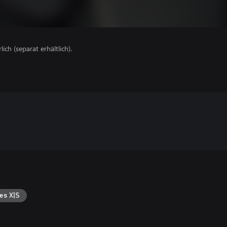
lich (separat erhältlich).
es X|S