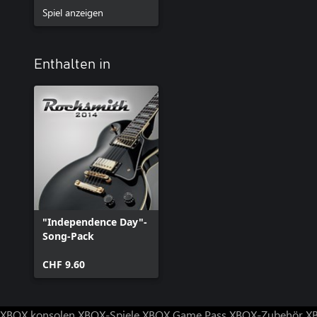
Spiel anzeigen
Enthalten in
"Independence Day"-
Song-Pack
CHF 9.60
XBOX konsolen
XBOX-Spiele
XBOX Game Pass
XBOX-Zubehör
X