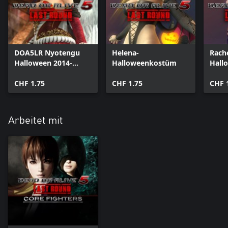
DOA5LR Nyotengu
Helena-
Rache
Halloween 2014-
Halloweenkostüm
Hall
Kostüm
CHF 1.75
CHF 1.75
CHF 
Arbeitet mit