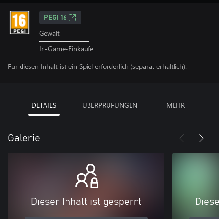
PEGI 16
Gewalt
In-Game-Einkäufe
Für diesen Inhalt ist ein Spiel erforderlich (separat erhältlich).
DETAILS
ÜBERPRÜFUNGEN
MEHR
Galerie
Dieser Inhalt ist gesperrt
Diese