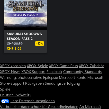
SAMURAI SHODOWN
SEASON PASS 2
CHF 20.50
-85%
CHF 3.05
XBOX konsolen
XBOX-Spiele
XBOX Game Pass
XBOX-Zubehör
XBOX-News
XBOX Support
Feedback
Community-Standards
Warnung: photosensitive Epilepsie
Microsoft-Konto
Microsoft
Store-Support
Rückgaben
Sendungsverfolgung
Spiele
Deutsch (Schweiz)
Ihre Datenschutzoptionen
Verbraucherdatenschutz für Gesundheitsdaten
An Microsoft