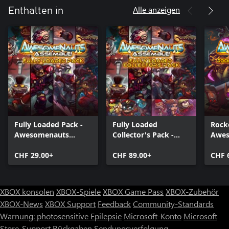
Alle anzeigen
Enthalten in
Fully Loaded Pack -
Fully Loaded
Rock
Awesomenauts
Collector's Pack -
Awes
Assemble! Game
Awesomenauts
Asse
Bundle
CHF 29.00+
Assemble! Game
CHF 89.00+
Pack
CHF 
Bundle
XBOX konsolen
XBOX-Spiele
XBOX Game Pass
XBOX-Zubehör
XBOX-News
XBOX Support
Feedback
Community-Standards
Warnung: photosensitive Epilepsie
Microsoft-Konto
Microsoft
Store-Support
Rückgaben
Sendungsverfolgung