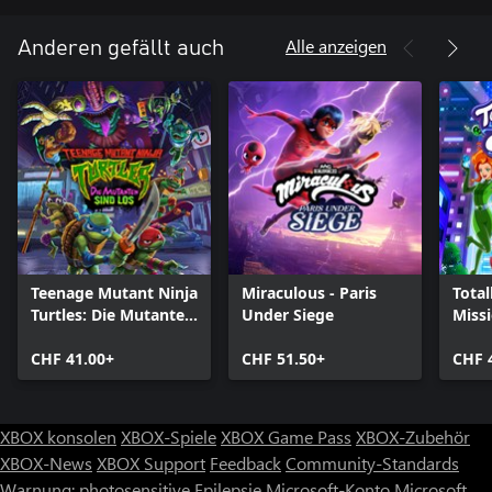
Alle anzeigen
Anderen gefällt auch
Teenage Mutant Ninja
Miraculous - Paris
Total
Turtles: Die Mutanten
Under Siege
Miss
sind Los
CHF 41.00+
CHF 51.50+
CHF 
XBOX konsolen
XBOX-Spiele
XBOX Game Pass
XBOX-Zubehör
XBOX-News
XBOX Support
Feedback
Community-Standards
Warnung: photosensitive Epilepsie
Microsoft-Konto
Microsoft