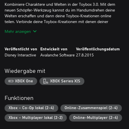
Kombiniere Charaktere und Welten in der Toybox 3.0. Mit dem
neuen Schöpfer-Werkzeug kannst du im Handumdrehen deine
Welten erschaffen und dann deine Toybox-Kreationen online
teilen. Verbinde deine Toybox-Kreationen mit denen deiner
Freunde.
Mehr anzeigen
Erweitere deine Abenteuer, indem du zusätzliche Inhalte mit den
Disney Infinity 3.0 Playsets, Figuren und Bonus-Münzen
Veröffentlicht von
Entwickelt von
Veröffentlichungsdatum
freischaltest. Diese sind separat erhältlich.
Disney Interactive
Avalanche Software
27.8.2015
3.0 Playsets - Schalte neue Abenteuer und Missionen frei!
Wiedergabe mit
Bonus-Münzen - Schalte Team-Angriffe, Kostüme und mehr frei!
XBOX One
XBOX Series X|S
Alle Disney Infinity Figuren, Disney Infinity Bonus-Münzen und
Disney Infinity 3.0 Playsets funktionieren in der Disney Infinity
3.0 Videospiel-Software.
Funktionen
Mehr Informationen findest du auf Disney.com/Infinity"
Xbox – Co-Op lokal (2-4)
Online-Zusammenspiel (2-4)
Xbox – Multiplayer lokal (2-2)
Online-Multiplayer (2-4)