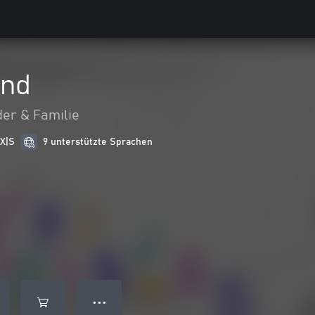
and
der & Familie
 X|S
9 unterstützte Sprachen
● ● ●