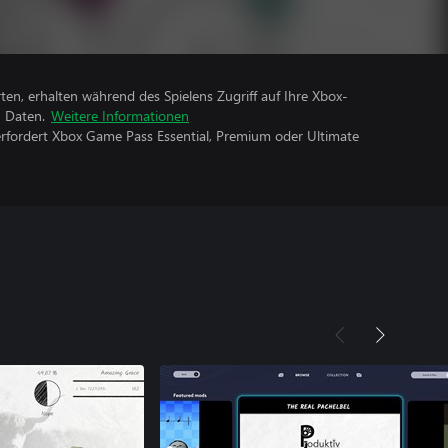
rten, erhalten während des Spielens Zugriff auf Ihre Xbox-
n Daten.
Weitere Informationen
erfordert Xbox Game Pass Essential, Premium oder Ultimate