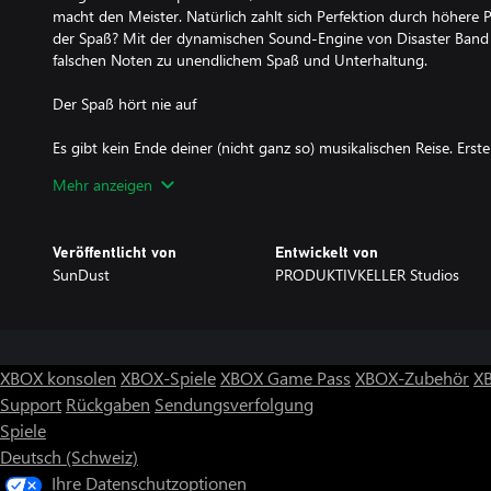
macht den Meister. Natürlich zahlt sich Perfektion durch höhere 
der Spaß? Mit der dynamischen Sound-Engine von Disaster Band f
falschen Noten zu unendlichem Spaß und Unterhaltung.
Der Spaß hört nie auf
Es gibt kein Ende deiner (nicht ganz so) musikalischen Reise. Erste
sie via PC mit der Community anderer Disaster Bands auf ihrem
Mehr anzeigen
die Songs anderer Spieler, um sowohl im Proberaum als auch au
Groove zu bekommen. Deine Zeit zu glänzen ist gekommen!
Veröffentlicht von
Entwickelt von
Features
SunDust
PRODUKTIVKELLER Studios
* Online-Multiplayer für bis zu 4 Spieler - Egal, ob du Host oder 
oder Fremden spielst. Egal, auf welchem System du unterwegs bi
sorgt dafür, dass 'mehr Spieler' absolut 'mehr Spaß' bedeuten!
* Intuitive Steuerung - Präzise, direkt und mühelos: Disaster Band
seinen Weg zum musikalischen Ruhm genießen kann.
XBOX konsolen
XBOX-Spiele
XBOX Game Pass
XBOX-Zubehör
X
* Mod.io-Unterstützung - Erstelle deine eigenen Tracks (via MIDI) 
Support
Rückgaben
Sendungsverfolgung
Band-Community.(*)
Spiele
* 15 Instrumente zur Auswahl - Erlebe die Songs wie nie zuvor: V
Instrumenten wie Geige, Flöte oder Pauke über exotischere Varia
Deutsch (Schweiz)
oder einem Chor gibt es tausende mögliche Kombinationen.
Ihre Datenschutzoptionen