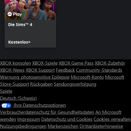
Die Sims™ 4
Kostenlos+
XBOX konsolen
XBOX-Spiele
XBOX Game Pass
XBOX-Zubehör
XBOX-News
XBOX Support
Feedback
Community-Standards
Warnung: photosensitive Epilepsie
Microsoft-Konto
Microsoft
Store-Support
Rückgaben
Sendungsverfolgung
Spiele
Deutsch (Schweiz)
Ihre Datenschutzoptionen
Verbraucherdatenschutz für Gesundheitsdaten
An Microsoft
wenden
Impressum
Datenschutz und Cookies
Cookies verwalten
Nutzungsbedingungen
Markenzeichen
Drittanbieterhinweise