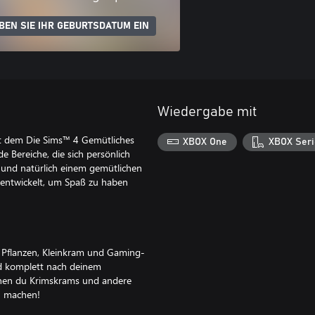
BEN SIE IHR GEBURTSDATUM EIN
Wiedergabe mit
it dem Die Sims™ 4 Gemütliches
XBOX One
XBOX Seri
e Bereiche, die sich persönlich
 und natürlich einem gemütlichen
 entwickelt, um Spaß zu haben
t Pflanzen, Kleinkram und Gaming-
d komplett nach deinem
denen du Krimskrams und andere
ch machen!