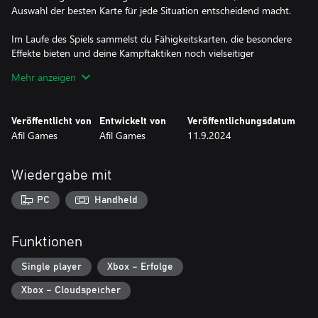
Auswahl der besten Karte für jede Situation entscheidend macht.
Im Laufe des Spiels sammelst du Fähigkeitskarten, die besondere
Effekte bieten und deine Kampftaktiken noch vielseitiger
gestalten. Jede Gruppe von Fähigkeitskarten bietet
Mehr anzeigen
unterschiedliche Effekte, sodass du deine Strategie entsprechend
den Karten, die du zur Verfügung hast, anpassen musst.
Veröffentlicht von
Entwickelt von
Veröffentlichungsdatum
Dice Assassin ist ein aufregendes Spiel, das das Glück der Würfel
Afil Games
Afil Games
11.9.2024
mit der Kartentaktik und der taktischen Bewegung auf einem
Spielfeld kombiniert. Mach dich bereit, vielfältigen und
anspruchsvollen Feinden gegenüberzutreten, während du deine
Wiedergabe mit
Kampffähigkeiten verfeinerst und siegreiche Strategien
entwickelst. Es ist ein Spiel, das sowohl Brettspiel-Enthusiasten als
PC
Handheld
auch Liebhaber von Kartenspielen und Strategie begeistern wird.
Bist du bereit, die Herausforderung anzunehmen und ein echter
Attentäter zu werden?
Funktionen
Single player
Xbox – Erfolge
Xbox – Cloudspeicher