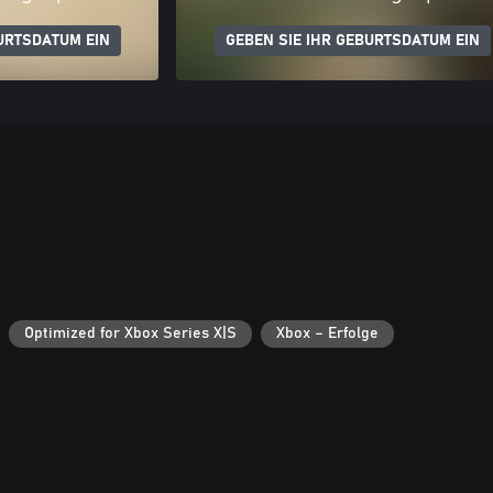
URTSDATUM EIN
GEBEN SIE IHR GEBURTSDATUM EIN
Optimized for Xbox Series X|S
Xbox – Erfolge