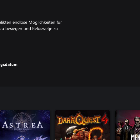
ikten endlose Möglichkeiten für
 zu besiegen und Beloswetje zu
 im Morast gegen einen schwachen
gewicht? Je härter der Weg, desto
ungsdatum
 und ihre magischen Kreaturen zu