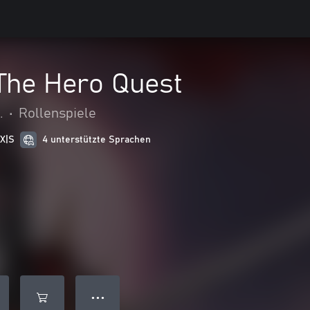
The Hero Quest
.
•
Rollenspiele
 X|S
4 unterstützte Sprachen
● ● ●