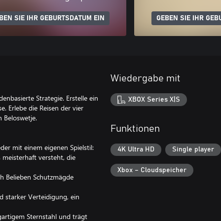
BEN SIE IHR GEBURTSDATUM EIN
GEBEN SIE IHR GEB
Wiedergabe mit
nbasierte Strategie. Erstelle ein
XBOX Series X|S
e. Erlebe die Reisen der vier
n Beloswetje.
Funktionen
eder mit einem eigenen Spielstil:
4K Ultra HD
Single player
 meisterhaft versteht, die
Xbox – Cloudspeicher
ach Belieben Schutzmägde
d starker Verteidigung, ein
igartigem Sternstahl und trägt