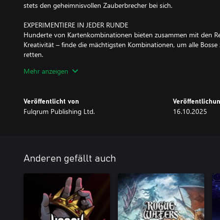
stets den geheimnisvollen Zauberbrecher bei sich.
EXPERIMENTIERE IN JEDER RUNDE
Hunderte von Kartenkombinationen bieten zusammen mit den Rel
Kreativität – finde die mächtigsten Kombinationen, um alle Bosse
retten.
Mehr anzeigen
WÄHLE DEINEN WEG
Nach jedem Kampf wählst du dein nächstes Ziel: Willst du lieber
Gegner antreten oder auf einer Lichtung gegen ein echtes Schwer
Veröffentlicht von
Veröffentlich
wertvoller die Belohnung.
Fulqrum Publishing Ltd.
16.10.2025
Jede Reise führt dich über eigene Wege.
ENTDECKE DIE GESCHICHTE
Schließe die Questreihe jedes Helden ab, um mehr über die Welt
erfahren.
Anderen gefällt auch