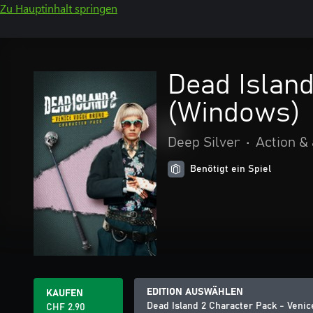
Zu Hauptinhalt springen
Dead Island
(Windows)
Deep Silver
•
Action &
Benötigt ein Spiel
EDITION AUSWÄHLEN
KAUFEN
Dead Island 2 Character Pack - Veni
CHF 2.90