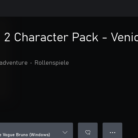
 2 Character Pack - Ven
 adventure
•
Rollenspiele
● ● ●
ce Vogue Bruno (Windows)