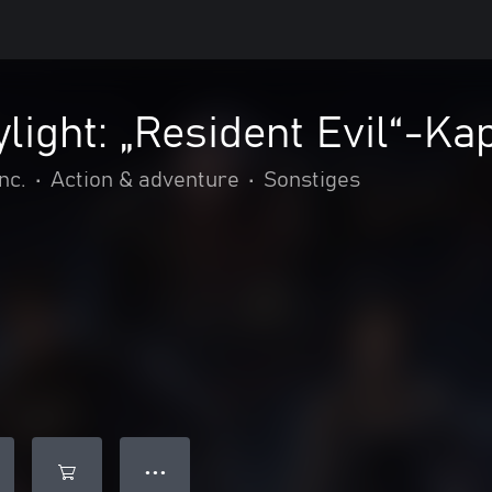
light: „Resident Evil“-Kap
nc.
•
Action & adventure
•
Sonstiges
● ● ●