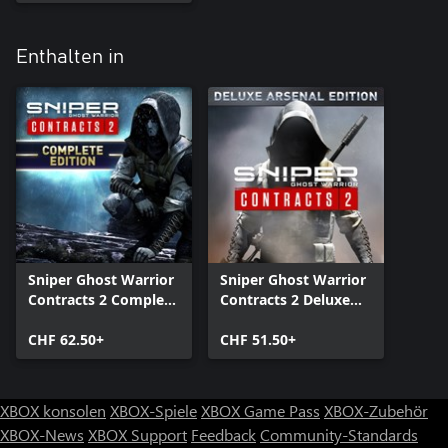
Enthalten in
Sniper Ghost Warrior
Sniper Ghost Warrior
Contracts 2 Complete
Contracts 2 Deluxe
Edition
Arsenal Edition
CHF 62.50+
CHF 51.50+
XBOX konsolen
XBOX-Spiele
XBOX Game Pass
XBOX-Zubehör
XBOX-News
XBOX Support
Feedback
Community-Standards