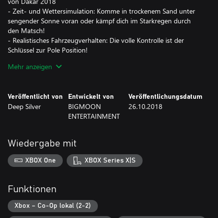
von Dakar 2018
- Zeit- und Wettersimulation: Komme in trockenem Sand unter
sengender Sonne voran oder kämpf dich im Starkregen durch
den Matsch!
- Realistisches Fahrzeugverhalten: Die volle Kontrolle ist der
Schlüssel zur Pole Position!
- Rettung und Reparatur: Dreht sich bei dir alles um den Sieg
Mehr anzeigen
oder hilfst du anderen in Not? Vergiss nicht – du bist auf dich
gestellt, wenn du andere im Stich lässt!
Veröffentlicht von
Entwickelt von
Veröffentlichungsdatum
Deep Silver
BIGMOON
26.10.2018
ENTERTAINMENT
Wiedergabe mit
XBOX One
XBOX Series X|S
Funktionen
Xbox – Co-Op lokal (2-2)