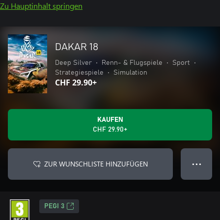
Zu Hauptinhalt springen
DAKAR 18
Deep Silver
•
Renn- & Flugspiele
•
Sport
•
Strategiespiele
•
Simulation
CHF 29.90+
KAUFEN
CHF 29.90+
ZUR WUNSCHLISTE HINZUFÜGEN
● ● ●
PEGI 3