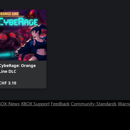
CybeRage: Orange
Line DLC
CHF 3.10
BOX-News
XBOX Support
Feedback
Community-Standards
Warnu