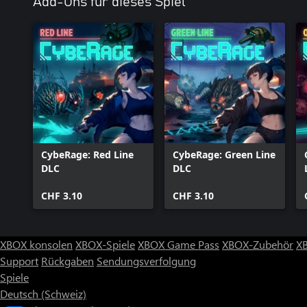
Add-Ons für dieses Spiel
CybeRage: Red Line
CybeRage: Green Line
DLC
DLC
CHF 3.10
CHF 3.10
XBOX konsolen
XBOX-Spiele
XBOX Game Pass
XBOX-Zubehör
X
Support
Rückgaben
Sendungsverfolgung
Spiele
Deutsch (Schweiz)