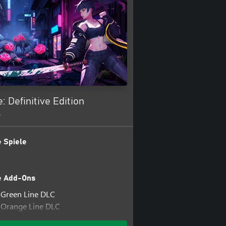
 Definitive Edition
+
 Spiele
e Add-Ons
 Green Line DLC
 Orange Line DLC
 Red Line DLC