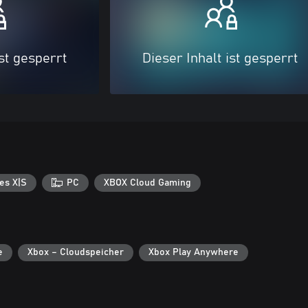
ist gesperrt
Dieser Inhalt ist gesperrt
es X|S
PC
XBOX Cloud Gaming
e
Xbox – Cloudspeicher
Xbox Play Anywhere