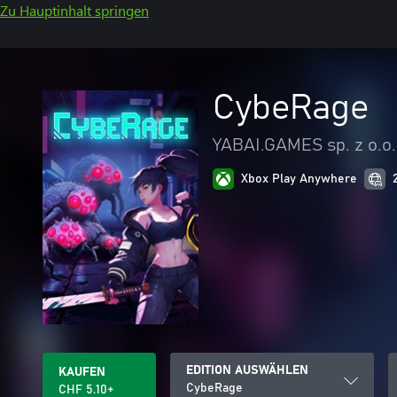
Zu Hauptinhalt springen
CybeRage
YABAI.GAMES sp. z o.o.
Xbox Play Anywhere
EDITION AUSWÄHLEN
KAUFEN
CybeRage
CHF 5.10+