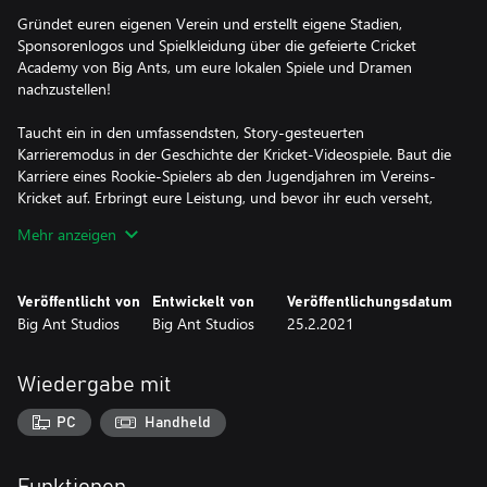
Gründet euren eigenen Verein und erstellt eigene Stadien,
Sponsorenlogos und Spielkleidung über die gefeierte Cricket
Academy von Big Ants, um eure lokalen Spiele und Dramen
nachzustellen!
Taucht ein in den umfassendsten, Story-gesteuerten
Karrieremodus in der Geschichte der Kricket-Videospiele. Baut die
Karriere eines Rookie-Spielers ab den Jugendjahren im Vereins-
Kricket auf. Erbringt eure Leistung, und bevor ihr euch verseht,
führt ihr eure Nationalmannschaft auf das Spielfeld.
Mehr anzeigen
Die wichtigsten Features:
Umfassender Editor für Spieler, Stadien, Logos und Szenarien
Veröffentlicht von
Entwickelt von
Veröffentlichungsdatum
Vollständige Unterstützung aller Kricket-Formate: T20, ODI und
Big Ant Studios
Big Ant Studios
25.2.2021
Freundschaftsspiele
Echtwelt-KI und -Taktiken
Wiedergabe mit
PC
Handheld
Funktionen