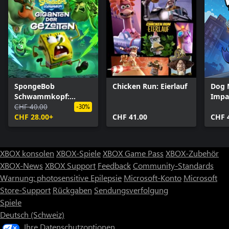
SpongeBob
Chicken Run: Eierlauf
Dog 
Schwammkopf:
Impa
Giganten der
CHF 40.00
-30%
Gezeiten
CHF 28.00+
CHF 41.00
CHF 
XBOX konsolen
XBOX-Spiele
XBOX Game Pass
XBOX-Zubehör
XBOX-News
XBOX Support
Feedback
Community-Standards
Warnung: photosensitive Epilepsie
Microsoft-Konto
Microsoft
Store-Support
Rückgaben
Sendungsverfolgung
Spiele
Deutsch (Schweiz)
Ihre Datenschutzoptionen