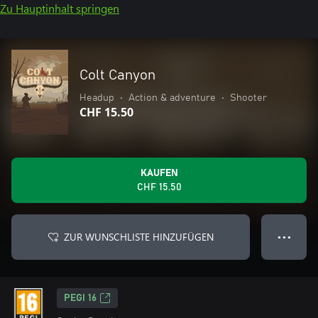
Zu Hauptinhalt springen
Colt Canyon
Headup
•
Action & adventure
•
Shooter
CHF 15.50
KAUFEN
CHF 15.50
ZUR WUNSCHLISTE HINZUFÜGEN
● ● ●
PEGI 16