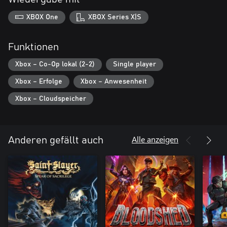
XBOX One
XBOX Series X|S
Funktionen
Xbox – Co-Op lokal (2-2)
Single player
Xbox – Erfolge
Xbox – Anwesenheit
Xbox – Cloudspeicher
Alle anzeigen
Anderen gefällt auch